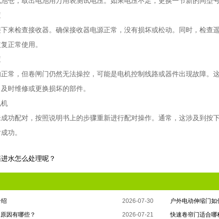
电池仓，取出电池用万用表测试电压。如果电压不足，更换一节新的同型
查
接下来检查接收器。确保接收器电源正常，没有损坏或松动。同时，检查
恢复正常使用。
查
均正常，但卷闸门仍然无法操控，可能是电机控制线路或器件出现故障。
，及时维修或更换损坏的部件。
电机
未成功配对，按照说明书上的步骤重新进行配对操作。通常，这涉及到按
对成功。
箱进水怎么处理呢？
介绍
2026-07-30
户外电动伸缩门如
的原因有哪些？
2026-07-21
快速卷帘门适合哪