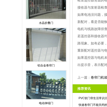
检查遥控器背面的
接收器与发射器检
如果电池没问题，
新配对，看是否能
水晶折叠门
电机与线路故障排
若遥控器和接收器
路现象。如有必要
重新配对遥控器与
如果遥控器与电机
出提示音，表示配
铝合金卷帘门
上一篇：
卷帘门机
推荐资讯
PVC软门帘生活常识
电动伸缩门
快速卷帘门不能关闭